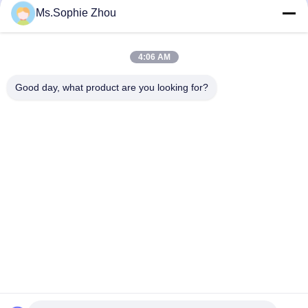
Squeecer de vibración
sistema de prueba de vibración
Ms.Sophie Zhou
electrodinámico para pruebas de
Agitador De Vibraciones
piezas de aeronaves Cumple con
Agitador De Vibraciones
October 15, 2025
MIL-STD-810G
October 23, 2025
4:06 AM
Good day, what product are you looking for?
00:25
00:39
Sine on Random Vibration Testing
Prueba de caída del paquete
Machine para pruebas de laboratorio
Máquina de prueba de caída ISTA
de baterías
Agitador De Vibraciones
Probador Del Descenso
June 16, 2025
January 03, 2018
00:16
00:28
Máquina de ensayo de golpes
Máquina de ensayo de caída para el
SKM800
paquete cumple con las normas de