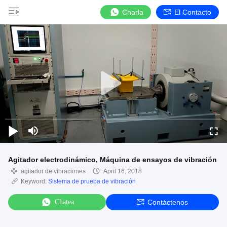
Charla
El Contacto
Agitador electrodinámico, Máquina de ensayos de vibración
agitador de vibraciones
April 16, 2018
Keyword:
Sistema de prueba de vibración
Chatea
Contáctenos