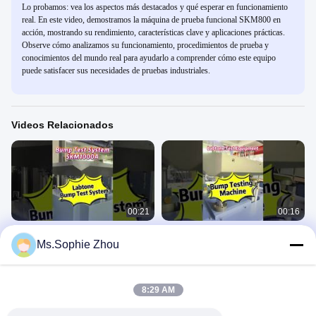
Lo probamos: vea los aspectos más destacados y qué esperar en funcionamiento
real. En este video, demostramos la máquina de prueba funcional SKM800 en
acción, mostrando su rendimiento, características clave y aplicaciones prácticas.
Observe cómo analizamos su funcionamiento, procedimientos de prueba y
conocimientos del mundo real para ayudarlo a comprender cómo este equipo
puede satisfacer sus necesidades de pruebas industriales.
Videos Relacionados
00:21
00:16
Máquina de ensayo de golpes
100KG carga útil de alta velocidad
Ms.Sophie Zhou
SKM1000 para componentes
Pneumatic Shock Tester con tabla
electrónicos 1000*1000 mm Cumple
500 X 700Mm Aceleración hasta
Máquina De Prueba De Golpes
Máquina De Prueba De Golpes
con la norma GB T2423.6
200g
October 23, 2025
October 22, 2025
8:29 AM