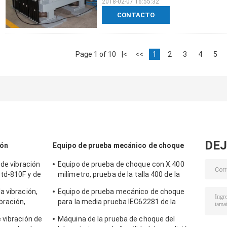
2018-02-07 16:55:32
CONTACTO
Page 1 of 10
|<
<<
1
2
3
4
5
DEJ
ión
Equipo de prueba mecánico de choque
 de vibración
Equipo de prueba de choque con X.400
td-810F y de
milímetro, prueba de la talla 400 de la
tabla para 50g 11ms, 150g 6ms
a vibración,
Equipo de prueba mecánico de choque
ibración,
para la media prueba IEC62281 de la
eno
batería del choque de la onda sinusoidal
 vibración de
Máquina de la prueba de choque del