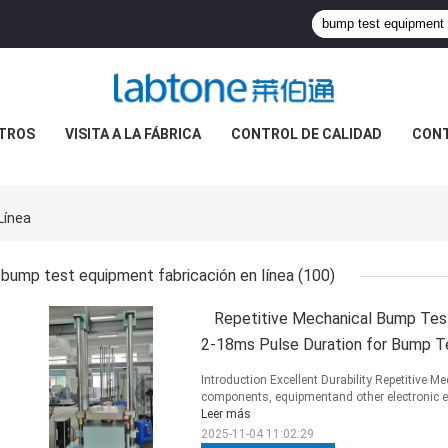
TROS
VISITA A LA FÁBRICA
CONTROL DE CALIDAD
CON
Línea
bump test equipment fabricación en línea
(100)
Repetitive Mechanical Bump Tes
2-18ms Pulse Duration for Bump T
Introduction Excellent Durability Repetitive 
components, equipmentand other electronic ele
Leer más
2025-11-04 11:02:29