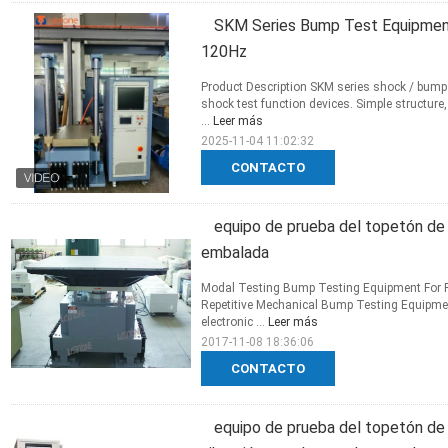
SKM Series Bump Test Equipment
120Hz
Product Description SKM series shock / bump
shock test function devices. Simple structure,
...
Leer más
2025-11-04 11:02:32
CONTACTO
equipo de prueba del topetón de 
embalada
Modal Testing Bump Testing Equipment For Pac
Repetitive Mechanical Bump Testing Equipmen
electronic ...
Leer más
2017-11-08 18:36:06
CONTACTO
equipo de prueba del topetón de 