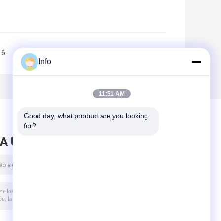
6
7
8
9
10
>>
>|
Info
11:51 AM
Good day, what product are you looking 
for?
A UN MENSAJE