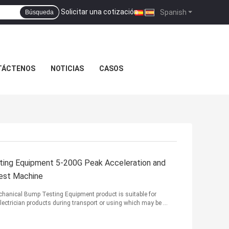
Solicitar una cotización
|
Spanish
Búsqueda
TÁCTENOS
NOTICIAS
CASOS
ting Equipment 5-200G Peak Acceleration and
est Machine
Mechanical Bump Testing Equipment product is suitable for
ctrician products during transport or using which may be ...