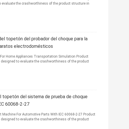
evaluate the crashworthiness of the product structure in
el topetón del probador del choque para la
aparatos electrodomésticos
For Home Appliances Transportation Simulation Product
designed to evaluate the crashworthiness of the product
el topetón del sistema de prueba de choque
IEC 60068-2-27
 Machine For Automotive Parts With IEC 60068-2-27 Product
designed to evaluate the crashworthiness of the product