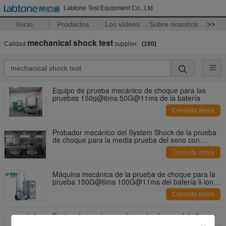
Labtone Test Equipment Co., Ltd
Inicio
Productos
Los vídeos
Sobre nosotros
>>
mechanical shock test
Calidad
supplier.
(100)
Equipo de prueba mecánico de choque para las
pruebas 150g@6ms 50G@11ms de la batería
Consulta ahora
Probador mecánico del System Shock de la prueba
de choque para la media prueba del seno con
estándar del IEC ISTA
Consulta ahora
Máquina mecánica de la prueba de choque para la
prueba 150G@6ms 100G@11ms del batería li-ion
de la carga 1000kg
Consulta ahora
Equipo de prueba mecánico de choque del alto
rendimiento para la media prueba del seno de 150g