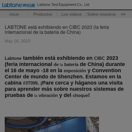
Labtone Test Equipment Co., Ltd
Inicio
Productos
Los vídeos
Sobre nosotros
>>
LABTONE está exhibiendo en CIBC 2023 (la feria
internacional de la batería de China)
May 16, 2023
también está exhibiendo en
2023
Labtone
CIBC
(feria internacional
de China) durante
de
batería
la
el 16 de mayo -18 en la
y Convention
exposición
Center de mundo de Shenzhen. Estamos en la
cabina
. ¡Pare cerca y háganos una visita
#3T099
para aprender más sobre nuestros sistemas de
pruebas de
y del
!
vibración
choque
la