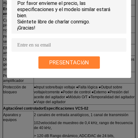
agitador
de escape.
Especificaciones del amplificador de potencia
Los tipos de interés de las
empresas
Capacidad de
22 KVA
producción
nominal
Proporción de
Más de 65 dB
señal a ruido
Eficiencia del
Más del 90%
amplificador
Dimensiones
Se trata de un sistema de control de las emisiones de gases
PRESENTACIóN
generales del
de escape.
amplificador
Peso del
470Kg
amplificador
Protección de
●Input sobre/bajo voltaje ●Falta lógica ●Output sobre
bloqueo
voltaje/corrente ●Poder de control ●Externo ●Presión del
aceite del agitador ●Módulo O/T ●Temporalidad del agitador
●Viaje del agitador
Agitación
el controlador
Especificaciones VCS-02
Aparatos y
2 canales de entrada analógicos, 1 canal de transmisión
equipos
102velocidad de muestreo de 0,4 kHz, rango de frecuencia
de 40 kHz,
> 120 dB Rango dinámico, ADC/DAC de 24 bits,