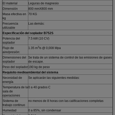
El material
Leguras de magnesio
Dimensión
800 mmX800 mm
Masa efectiva en
70 KG
kg
Frecuencia
Las demás:
utilizable
Especificación del soplador
B752S
Potencia del
7.5 kW (10 CV)
soplador
3
Flujo de
1.35 m
/s @ 0,008 Mpa
aire/presión:
Dimensiones del
Se trata de un sistema de control de las emisiones de gases
soplador
de escape.
Peso del soplador
190 kg de peso
Requisito medioambiental del sistema
Necesidad de
Se aplicarán las siguientes medidas:
energía
Temperatura de la
0 a 40 grados C
sala de
operaciones
Sistema de
no menos de 8 horas con las calificaciones completas
trabajo continuo
Humedad
0 a 85%, sin condensar