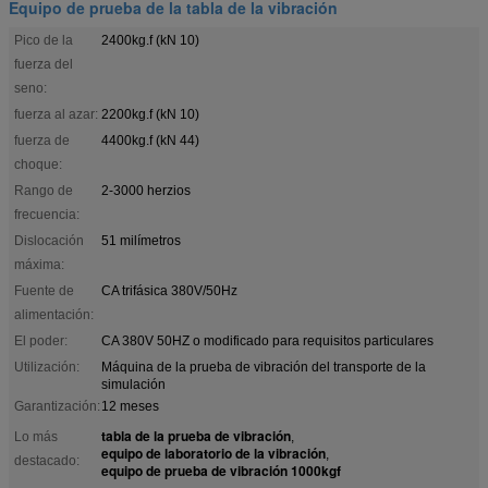
Equipo de prueba de la tabla de la vibración
Pico de la
2400kg.f (kN 10)
fuerza del
seno:
fuerza al azar:
2200kg.f (kN 10)
fuerza de
4400kg.f (kN 44)
choque:
Rango de
2-3000 herzios
frecuencia:
Dislocación
51 milímetros
máxima:
Fuente de
CA trifásica 380V/50Hz
alimentación:
El poder:
CA 380V 50HZ o modificado para requisitos particulares
Utilización:
Máquina de la prueba de vibración del transporte de la
simulación
Garantización:
12 meses
tabla de la prueba de vibración
Lo más
,
equipo de laboratorio de la vibración
,
destacado:
equipo de prueba de vibración 1000kgf