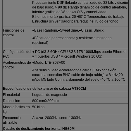
Procesamiento DSP flotante centralizado de 32 bits y diseño
de bajo ruido, > 90 dB Rango dinámico de control aleatorio,
Interfaz gráfica de Windows O/S y conectividad
Ethernet,Interfaz gráfica.-20~60°C Temperatura de trabajo
Estructura sin ventilador para reducir el ruido de fondo.
Funciones de
●Base Random,●Swept Sine,●Classic Shock,
control
●Búsqueda por resonancia y residencia rastreada
(opcional)
Configuración del
● PC ((i3-3.6GHz CPU 8GB 1TB 1000Mbps puerto Ethernet
PC:
y 4 puertos USB / Microsoft Windows 10 OS)
Acelerómetros de
●Modo: LTE-B03A00
control
Alta sensibilidad Acelerador de carga,C M5 conexión
coaxial a conexión BNC cable de bajo ruido,1 ¢ 8 kHz,20
mV/g,M5 lado Conn, aislamiento del suelo,-40 °C a 160 °C
Especificaciones del extensor de cabeza
VT80CM
El material
Leguras de magnesio
Dimensión
800 mmX800 mm
Masa efectiva en
50 kilos
kg
Frecuencia
Al azar: 2000Hz; seno: 1300Hz
utilizable
Cuadro de deslizamiento horizontal HG80M