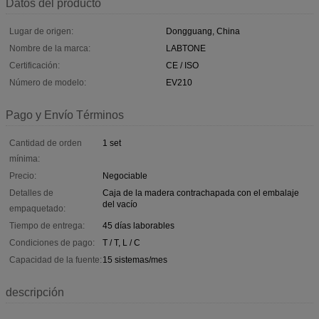
Datos del producto
Lugar de origen:
Dongguang, China
Nombre de la marca:
LABTONE
Certificación:
CE / ISO
Número de modelo:
EV210
Pago y Envío Términos
Cantidad de orden
1 set
mínima:
Precio:
Negociable
Detalles de
Caja de la madera contrachapada con el embalaje
del vacío
empaquetado:
Tiempo de entrega:
45 días laborables
Condiciones de pago:
T / T, L / C
Capacidad de la fuente:
15 sistemas/mes
descripción