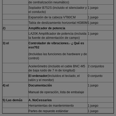
de centralización neumático)
Soplador B752S (incluido el silenciador y
1 juego
el conducto)
Expansión de la cabeza VT80CM
1 juego
Tabla de deslizamiento horizontal HG80M
1 juego
2
)
Amplificador de potencia
LA20K Amplificador de potencia (incluida
1 juego
la fuente de alimentación de campo)
3) el
Controlador de vibraciones.
- ¿ Qué es
eso?
02
(Incluidas las funciones de hardware y de
control)
Acelerómetro (incluido el cable BNC-M5
2 conjuntos
de baja ruido de 7 m de longitud)
El ordenador
(Incluidos el teclado, el
0 conjunto
ratón y el monitor)
4) el
Documentación
1 juego
Manual de operación, lista de embalaje
5) Las demás
A. No
Cessarios
Herramientas de mantenimiento
1 juego
Partes de repuesto estándar
1 juego