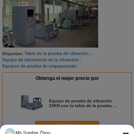
Tabla de la prueba de vibración
Etiquetas:
,
Equipo de laboratorio de la vibración
,
Equipos de prueba de empaquetado
Obtenga el mejor precio por
Equipo de prueba de vibración
22KN con la tabla de la prueba de
los 80x80cm, regulador VCS-2 de
la vibración
Continuar
Ms.Sophie Zhou