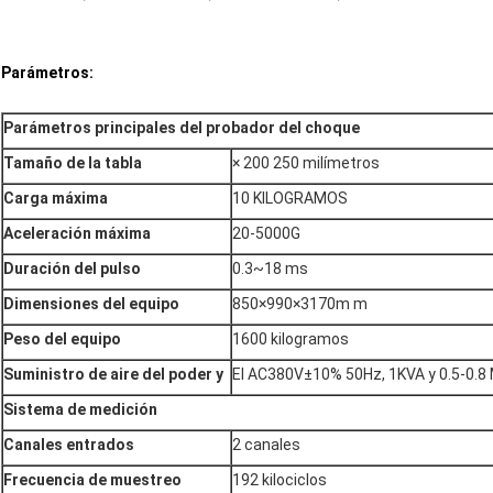
Parámetros:
Parámetros principales del probador del choque
Tamaño de la tabla
× 200 250 milímetros
Carga máxima
10 KILOGRAMOS
Aceleración máxima
20-5000G
Duración del pulso
0.3~18 ms
Dimensiones del equipo
850×990×3170m m
Peso del equipo
1600 kilogramos
Suministro de aire del poder y
El AC380V±10% 50Hz, 1KVA y 0.5-0.8
Sistema de medición
Canales entrados
2 canales
Frecuencia de muestreo
192 kilociclos