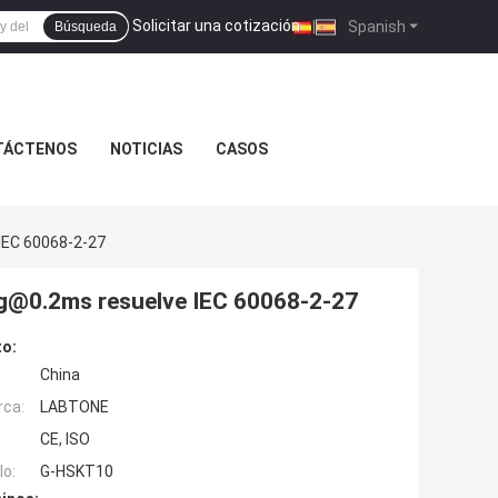
Solicitar una cotización
|
Spanish
Búsqueda
TÁCTENOS
NOTICIAS
CASOS
IEC 60068-2-27
g@0.2ms resuelve IEC 60068-2-27
to:
China
rca:
LABTONE
CE, ISO
o:
G-HSKT10