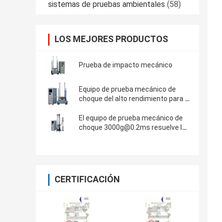
sistemas de pruebas ambientales
(58)
LOS MEJORES PRODUCTOS
Prueba de impacto mecánico
Equipo de prueba mecánico de
choque del alto rendimiento para la
media prueba del seno de 150g
6ms
El equipo de prueba mecánico de
choque 3000g@0.2ms resuelve IEC
60068-2-27
CERTIFICACIÓN