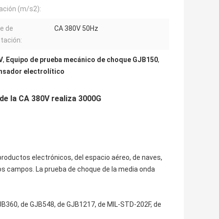
ación (m/s2):
e de
CA 380V 50Hz
tación:
V
,
Equipo de prueba mecánico de choque GJB150
,
sador electrolítico
de la CA 380V realiza 3000G
productos electrónicos, del espacio aéreo, de naves,
otros campos. La prueba de choque de la media onda
JB360, de GJB548, de GJB1217, de MIL-STD-202F, de