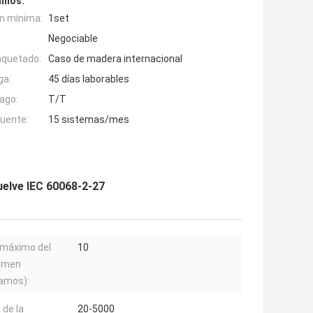
inos:
n mínima:
1set
Negociable
aquetado:
Caso de madera internacional
ga:
45 días laborables
ago:
T/T
fuente:
15 sistemas/mes
elve IEC 60068-2-27
máximo del
10
imen
ramos):
de la
20-5000