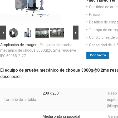
Pago y Envío Térm
Cantidad de orde
Precio:
Detalles de emp
Tiempo de entre
Condiciones de p
Ampliación de imagen :
El equipo de prueba
Capacidad de la 
mecánico de choque 3000g@0.2ms resuelve
Contacto
IEC 60068-2-27
El equipo de prueba mecánico de choque 3000g@0.2ms resu
descripción
200 x 250
Peso 
Tamaño de la tabla:
espéc
(kilog
Media onda sinusoidal
Gama 