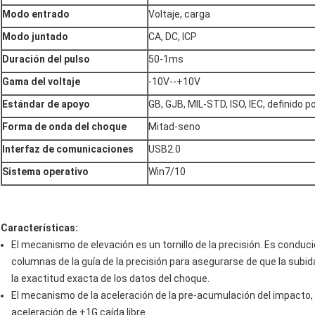
Modo entrado
Voltaje, carga
Modo juntado
CA, DC, ICP
Duración del pulso
50-1ms
Gama del voltaje
-10V--+10V
Estándar de apoyo
GB, GJB, MIL-STD, ISO, IEC, definido po
Forma de onda del choque
Mitad-seno
Interfaz de comunicaciones
USB2.0
Sistema operativo
Win7/10
Características:
El mecanismo de elevación es un tornillo de la precisión. Es conducid
columnas de la guía de la precisión para asegurarse de que la subi
la exactitud exacta de los datos del choque.
El mecanismo de la aceleración de la pre-acumulación del impacto,
aceleración de +1G caída libre.