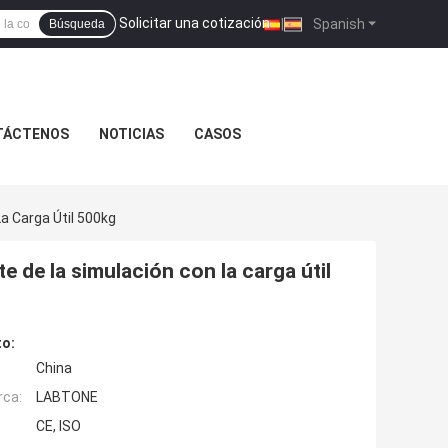
Solicitar una cotización
|
Spanish
Búsqueda
TÁCTENOS
NOTICIAS
CASOS
a Carga Útil 500kg
e de la simulación con la carga útil
to:
China
rca:
LABTONE
CE, ISO