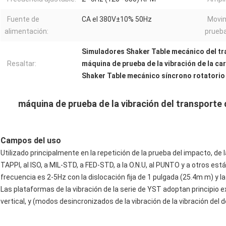
Fuente de
CA el 380V±10% 50Hz
Movim
alimentación:
prueba
Simuladores Shaker Table mecánico del tr
Resaltar:
máquina de prueba de la vibración de la car
Shaker Table mecánico síncrono rotatorio
máquina de prueba de la vibración del transporte d
Campos del uso
Utilizado principalmente en la repetición de la prueba del impacto, de
TAPPI, al ISO, a MIL-STD, a FED-STD, a la O.N.U, al PUNTO y a otros est
frecuencia es 2-5Hz con la dislocación fija de 1 pulgada (25.4m m) y 
Las plataformas de la vibración de la serie de YST adoptan principio ex
vertical, y (modos desincronizados de la vibración de la vibración del de