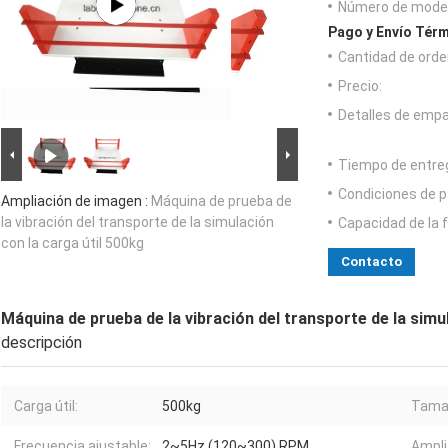
Número de model
Pago y Envío Térm
Cantidad de orde
Precio:
Detalles de emp
Tiempo de entre
Condiciones de p
Ampliación de imagen :
Máquina de prueba de
la vibración del transporte de la simulación
Capacidad de la 
con la carga útil 500kg
Contacto
Máquina de prueba de la vibración del transporte de la simu
descripción
Carga útil:
500kg
Tamañ
Frecuencia ajustable:
2~5Hz (120~300) RPM
Amplit