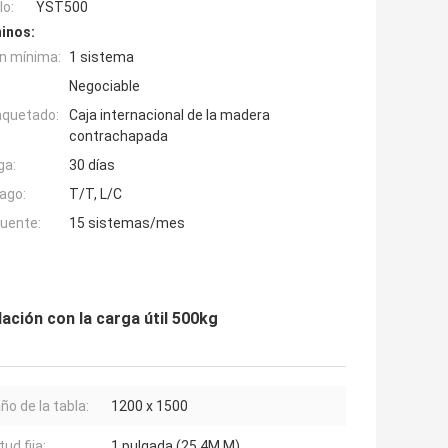
o:
YST500
inos:
n mínima:
1 sistema
Negociable
aquetado:
Caja internacional de la madera
contrachapada
ga:
30 días
ago:
T/T, L/C
fuente:
15 sistemas/mes
lación con la carga útil 500kg
o de la tabla:
1200 x 1500
ud fija:
1 pulgada (25.4M M)