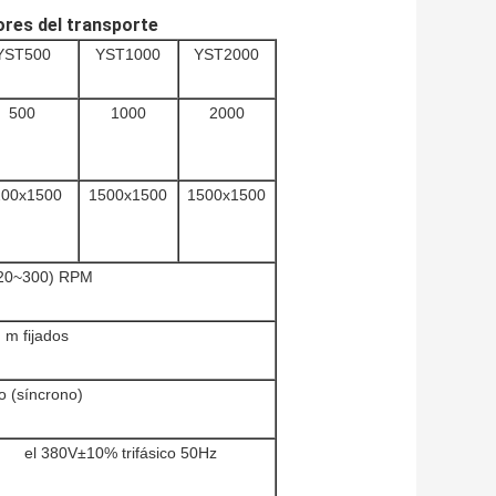
ores del transporte
YST500
YST1000
YST2000
500
1000
2000
200x1500
1500x1500
1500x1500
20~300) RPM
 m fijados
o (síncrono)
el 380V±10% trifásico 50Hz