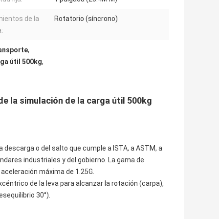
ientos de la
Rotatorio (síncrono)
:
ansporte
,
ga útil 500kg
,
e la simulación de la carga útil 500kg
 la descarga o del salto que cumple a ISTA, a ASTM, a
ándares industriales y del gobierno. La gama de
la aceleración máxima de 1.25G.
céntrico de la leva para alcanzar la rotación (carpa),
sequilibrio 30°).