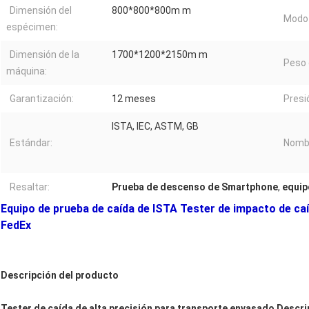
Dimensión del
800*800*800m m
Modo 
espécimen:
Dimensión de la
1700*1200*2150m m
Peso 
máquina:
Garantización:
12 meses
Presió
ISTA, IEC, ASTM, GB
Estándar:
Nomb
Resaltar:
Prueba de descenso de Smartphone
,
equip
Equipo de prueba de caída de ISTA Tester de impacto de caí
FedEx
Descripción del producto
Tester de caída de alta precisión para transporte envasado Descri