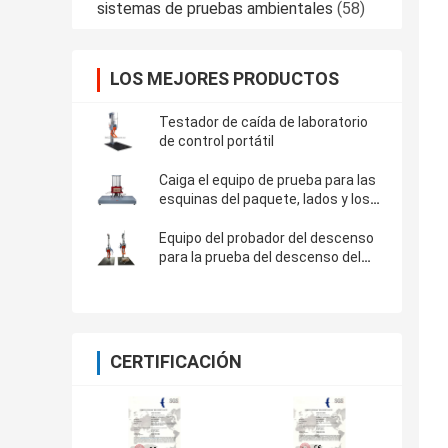
sistemas de pruebas ambientales
(58)
LOS MEJORES PRODUCTOS
Testador de caída de laboratorio
de control portátil
Caiga el equipo de prueba para las
esquinas del paquete, lados y los
bordes caen con ISTA 1A 2A
Equipo del probador del descenso
para la prueba del descenso del
paquete de la caja con estándar de
ISTA
CERTIFICACIÓN