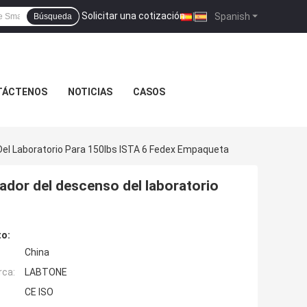
Solicitar una cotización
|
Spanish
Búsqueda
TÁCTENOS
NOTICIAS
CASOS
Del Laboratorio Para 150lbs ISTA 6 Fedex Empaqueta
ador del descenso del laboratorio
to:
China
rca:
LABTONE
CE ISO