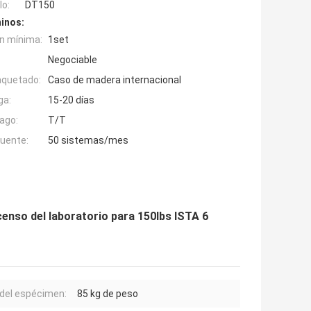
o:
DT150
inos:
n mínima:
1set
Negociable
aquetado:
Caso de madera internacional
ga:
15-20 días
ago:
T/T
fuente:
50 sistemas/mes
enso del laboratorio para 150lbs ISTA 6
del espécimen:
85 kg de peso