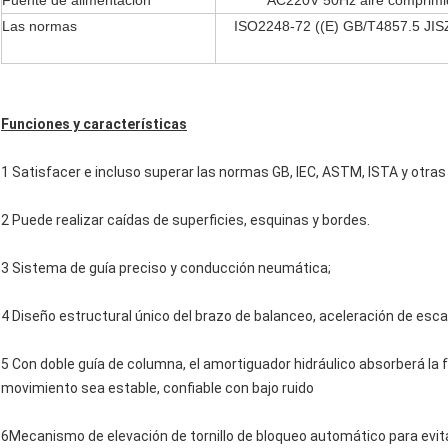
Fuente de alimentación
AC220V 50Hz aire comprimi
Las normas
ISO2248-72 ((E) GB/T4857.5 JIS
Funciones y características
1 Satisfacer e incluso superar las normas GB, IEC, ASTM, ISTA y otras
2 Puede realizar caídas de superficies, esquinas y bordes.
3 Sistema de guía preciso y conducción neumática;
4 Diseño estructural único del brazo de balanceo, aceleración de esca
5 Con doble guía de columna, el amortiguador hidráulico absorberá la 
movimiento sea estable, confiable con bajo ruido
6Mecanismo de elevación de tornillo de bloqueo automático para evita