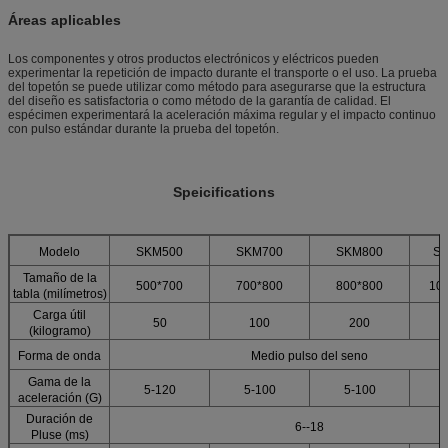
Áreas aplicables
Los componentes y otros productos electrónicos y eléctricos pueden
experimentar la repetición de impacto durante el transporte o el uso. La prueba
del topetón se puede utilizar como método para asegurarse que la estructura
del diseño es satisfactoria o como método de la garantía de calidad. El
espécimen experimentará la aceleración máxima regular y el impacto continuo
con pulso estándar durante la prueba del topetón.
Speicifications
Modelo
SKM500
SKM700
SKM800
SK
Tamaño de la
500*700
700*800
800*800
10
tabla (milímetros)
Carga útil
50
100
200
(kilogramo)
Forma de onda
Medio pulso del seno
Gama de la
5-120
5-100
5-100
aceleración (G)
Duración de
6--18
Pluse (ms)