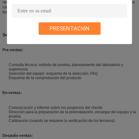
resistencia de impacto, soldadura y también tiene las ventajas de
la
corrosión no tóxica, inodora
, de
humedad, de
buena
la
la
transparencia etc
PRESENTACIóN
Servicios
Pre-ventas:
Consulta técnica: método de prueba, planeamiento del laboratorio y
sugerencia.
Selección del equipo: esquema de la selección, FAQ.
Esquema de la comprobación del producto.
En-ventas:
Comunicación y informe sobre los progresos del cliente.
Dirección para la preparación de la preinstalación, encargar del equipo y la
prueba.
Calibración (cuando se requiere la verificación de los terceros).
Después-ventas: