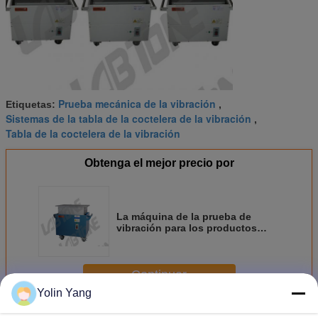
Prueba mecánica de la vibración
Etiquetas:
,
Sistemas de la tabla de la coctelera de la vibración
,
Tabla de la coctelera de la vibración
Obtenga el mejor precio por
La máquina de la prueba de
vibración para los productos
mecánicos y eléctricos cumple al
estándar de la UL
Continuar
Yolin Yang
Tabla mecánica de la coctelera
Más