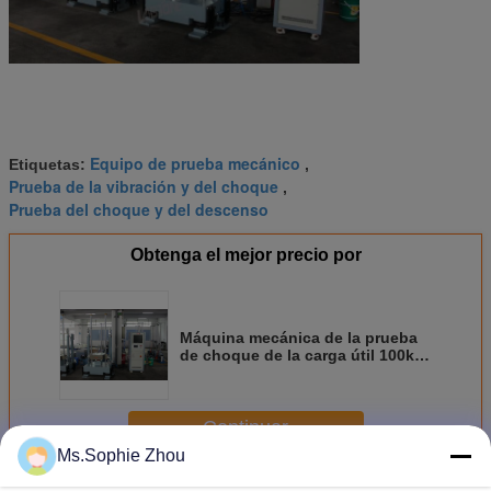
Equipo de prueba mecánico
Etiquetas:
,
Prueba de la vibración y del choque
,
Prueba del choque y del descenso
Obtenga el mejor precio por
Máquina mecánica de la prueba
de choque de la carga útil 100kg
para la media prueba del seno de
la batería
Continuar
Ms.Sophie Zhou
Equipo de prueba mecánico de choque
Más