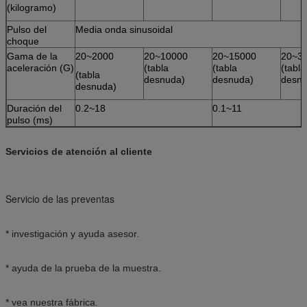
(kilogramo)
Pulso del
Media onda sinusoidal
choque
Gama de la
20~2000
20~10000
20~15000
20~3
aceleración (G)
(tabla
(tabla
(tabla
(tabla
desnuda)
desnuda)
desnu
desnuda)
Duración del
0.2~18
0.1~11
pulso (ms)
Servicios de atención al cliente
Servicio de las preventas
* investigación y ayuda asesor.
* ayuda de la prueba de la muestra.
* vea nuestra fábrica.