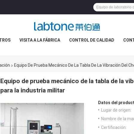
TROS
VISITA A LA FÁBRICA
CONTROL DE CALIDAD
CON
ración
Equipo De Prueba Mecánico De La Tabla De La Vibración Del Choq
Equipo de prueba mecánico de la tabla de la vib
para la industria militar
Datos del produc
Lugar de origen:
Nombre de la ma
Certificación: