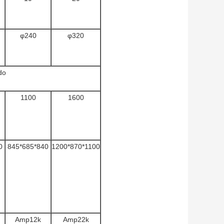
φ240
φ320
do
1100
1600
0
845*685*840
1200*870*1100
Amp12k
Amp22k