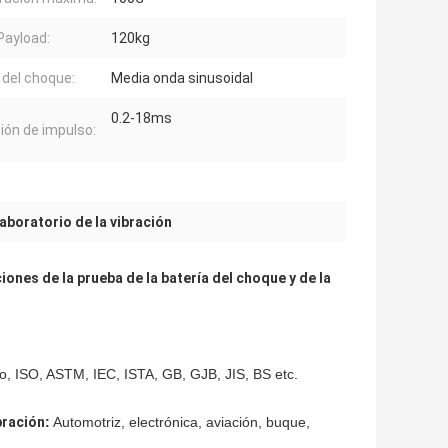
Payload:
120kg
 del choque:
Media onda sinusoidal
0.2-18ms
ión de impulso:
aboratorio de la vibración
ciones de la prueba de la batería del choque y de la
, ISO, ASTM, IEC, ISTA, GB, GJB, JIS, BS etc.
bración
:
Automotriz, electrónica, aviación, buque,