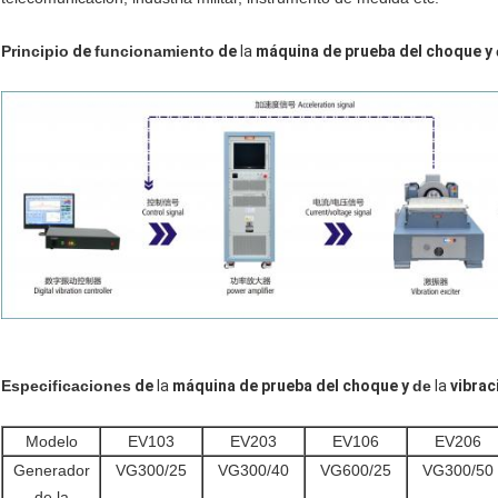
Principio
de
funcionamiento
de
la
máquina de prueba del choque y
Especificaciones
de
la
máquina de prueba del choque y
de
la
vibrac
Modelo
EV103
EV203
EV106
EV206
Generador
VG300/25
VG300/40
VG600/25
VG300/50
de la