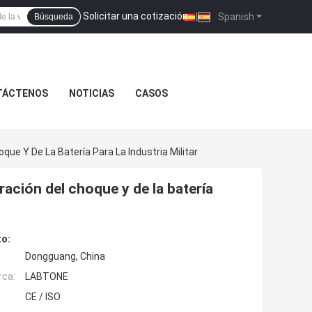
Solicitar una cotización
|
Spanish
Búsqueda
TÁCTENOS
NOTICIAS
CASOS
ue Y De La Batería Para La Industria Militar
ración del choque y de la batería
to:
Dongguang, China
rca:
LABTONE
CE / ISO