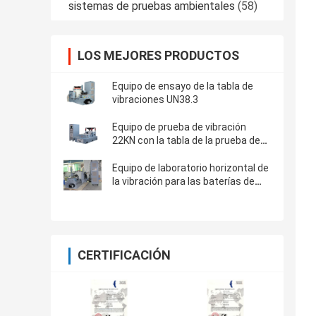
sistemas de pruebas ambientales
(58)
LOS MEJORES PRODUCTOS
Equipo de ensayo de la tabla de
vibraciones UN38.3
Equipo de prueba de vibración
22KN con la tabla de la prueba de
los 80x80cm, regulador VCS-2 de la
vibración
Equipo de laboratorio horizontal de
la vibración para las baterías de
litio de los aviones RTCA DO-227
CERTIFICACIÓN