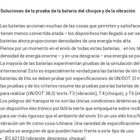
Soluciones de la prueba de la batería del choque y de la vibración
Las baterías accionan muchas de las cosas que permiten y satisface
tienen menos convertida atada – los dispositivos han llegado a ser 
baterías ahora proporcionan densidades de una energía más alta.
Piense por un momento en el envío de todas estas baterías… en los t
densidad de energía enorme – y en una desgracia – esa energía se po
La mayoría de las baterías experimentan pruebas de la simulación del
internacional. Esto es especialmente verdad para las baterías de ión de
baterías de litio se deben probar por especificaciones de UN/DOT. El 
las pruebas y de los criterios resume las pruebas para las baterías de l
para realizar (UN/DOT 38,3) tests-T3 (vibración), T4 (choque), y T6 (i
Los peligros del transporte no son las únicas condiciones dinámicas q
un dispositivo electrónico portátil la vierte que empaqueta sobre reci
para ser más riguroso que el ambiente del envío. En un uso eléctrico/h
vibración sin fin como cosa rutinaria. Una variedad de especificaciones
prueba se aseguren de que pueden hacer frente a este tipo de uso:
IEC 62133 (vibración, descenso, choque)