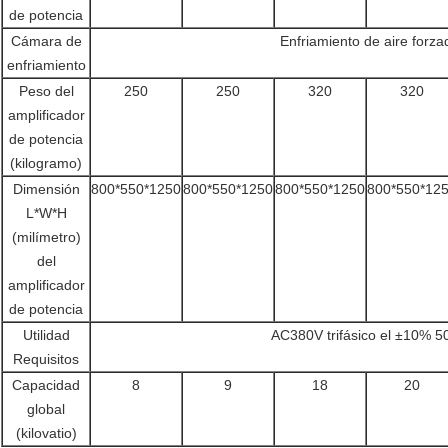
de potencia
Cámara de
Enfriamiento de aire forza
enfriamiento
Peso del
250
250
320
320
amplificador
de potencia
(kilogramo)
Dimensión
800*550*1250
800*550*1250
800*550*1250
800*550*12
L*W*H
(milímetro)
del
amplificador
de potencia
Utilidad
AC380V trifásico el ±10% 5
Requisitos
Capacidad
8
9
18
20
global
(kilovatio)