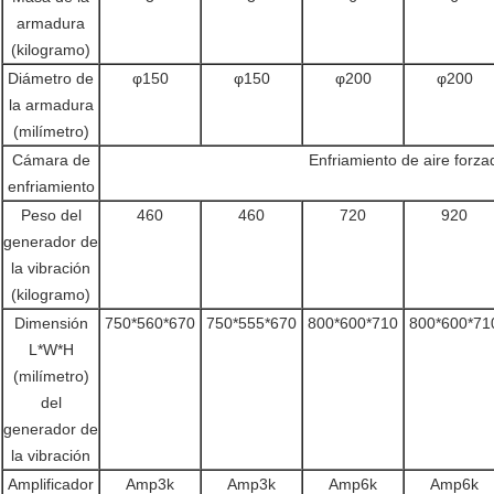
armadura
(kilogramo)
Diámetro de
φ150
φ150
φ200
φ200
la armadura
(milímetro)
Cámara de
Enfriamiento de aire forza
enfriamiento
Peso del
460
460
720
920
generador de
la vibración
(kilogramo)
Dimensión
750*560*670
750*555*670
800*600*710
800*600*71
L*W*H
(milímetro)
del
generador de
la vibración
Amplificador
Amp3k
Amp3k
Amp6k
Amp6k