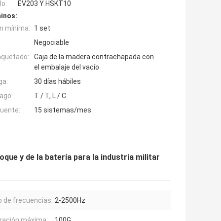
o:
EV203 Y HSKT10
inos:
n mínima:
1 set
Negociable
aquetado:
Caja de la madera contrachapada con
el embalaje del vacío
ga:
30 días hábiles
ago:
T / T, L / C
fuente:
15 sistemas/mes
que y de la batería para la industria militar
 de frecuencias:
2-2500Hz
ración máxima:
100G