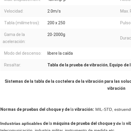
Velocidad:
2.0m/s
Max. 
Tabla (milímetros):
200 x 250
Pulso
Gama de la
20-2000g
Durac
aceleración:
Modo del descenso:
libere la caída
Resaltar:
Tabla de la prueba de vibración
,
Equipo de l
Sistemas de la tabla de la coctelera de la vibración para las solu
vibración
Normas de pruebas del choque y de
la
vibración
:
MIL-STD, estruendo
Industrias aplicables
de
la
máquina de prueba del choque y
de
la
vi
telecomunicación, industria militar, instrumento de medida etc.