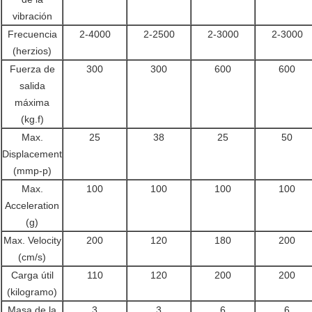
vibración
Frecuencia
2-4000
2-2500
2-3000
2-3000
(herzios)
Fuerza de
300
300
600
600
salida
máxima
(kg.f)
Max.
25
38
25
50
Displacement
(mmp-p)
Max.
100
100
100
100
Acceleration
(g)
Max. Velocity
200
120
180
200
(cm/s)
Carga útil
110
120
200
200
(kilogramo)
Masa de la
3
3
6
6