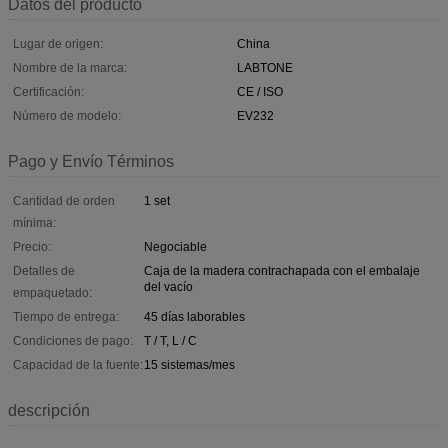
Datos del producto
Lugar de origen:
China
Nombre de la marca:
LABTONE
Certificación:
CE / ISO
Número de modelo:
EV232
Pago y Envío Términos
Cantidad de orden
1 set
mínima:
Precio:
Negociable
Detalles de
Caja de la madera contrachapada con el embalaje
del vacío
empaquetado:
Tiempo de entrega:
45 días laborables
Condiciones de pago:
T / T, L / C
Capacidad de la fuente:
15 sistemas/mes
descripción