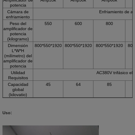
potencia
Cámara de
Enfriamiento de ai
enfriamiento
Peso del
550
600
800
amplificador de
potencia
(kilogramo)
Dimensión
800*550*1920
800*550*1920
800*550*1920
800
L*W*H
(milímetro) del
amplificador de
potencia
Utilidad
AC380V trifásico e
Requisitos
Capacidad
45
64
85
global
(kilovatio)
Uso: