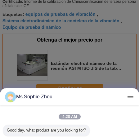
Certificado:
Informe de la calibración de China/certificación de tercera persona
oficiales del CE.
equipos de pruebas de vibración
Etiquetas:
,
Sistema electrodinámico de la coctelera de la vibración
,
Equipo de prueba dinámico
Obtenga el mejor precio por
Estándar electrodinámico de la
reunión ASTM ISO JIS de la tabla
de la coctelera de la vibración
3200kg.f (32kN)
Continuar
Ms.Sophie Zhou
Coctelera electrodinámica de la vibración
Más
4:28 AM
Good day, what product are you looking for?