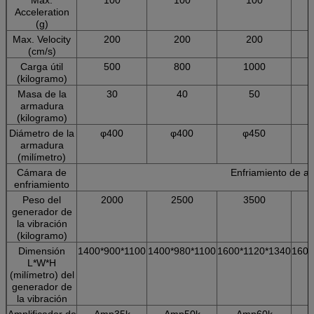
Acceleration
(g)
Max. Velocity
200
200
200
(cm/s)
Carga útil
500
800
1000
(kilogramo)
Masa de la
30
40
50
armadura
(kilogramo)
Diámetro de la
φ400
φ400
φ450
armadura
(milímetro)
Cámara de
Enfriamiento de ai
enfriamiento
Peso del
2000
2500
3500
generador de
la vibración
(kilogramo)
Dimensión
1400*900*1100
1400*980*1100
1600*1120*1340
1600
L*W*H
(milímetro) del
generador de
la vibración
Amplificador de
Amp35k
Amp50k
Amp60k