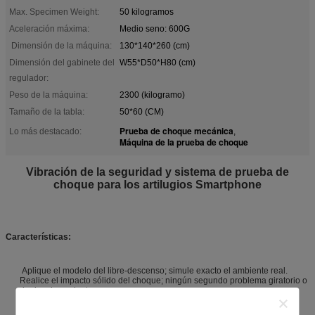
Max. Specimen Weight:
50 kilogramos
Aceleración máxima:
Medio seno: 600G
Dimensión de la máquina:
130*140*260 (cm)
Dimensión del gabinete del
W55*D50*H80 (cm)
regulador:
Peso de la máquina:
2300 (kilogramo)
Tamaño de la tabla:
50*60 (CM)
Prueba de choque mecánica
Lo más destacado:
,
Máquina de la prueba de choque
Vibración de la seguridad y sistema de prueba de
choque para los artilugios Smartphone
Características:
Aplique el modelo del libre-descenso; simule exacto el ambiente real.
Realice el impacto sólido del choque; ningún segundo problema giratorio o
de desplazamiento.
El sistema de control que convierte a digital completo ofrece eficacia alta.
La gama de velocidad es ancha