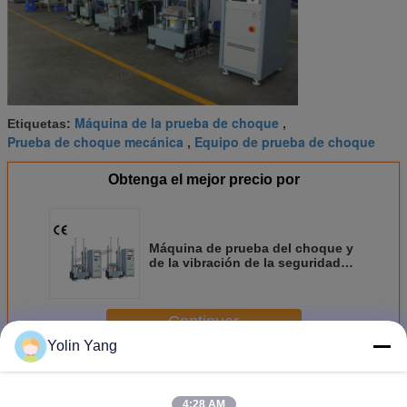
Máquina de la prueba de choque
Etiquetas:
,
Prueba de choque mecánica
Equipo de prueba de choque
,
Obtenga el mejor precio por
Máquina de prueba del choque y
de la vibración de la seguridad
para los artilugios Smartphone
50kg
Continuar
Yolin Yang
Sistema de prueba de choque
Más
4:28 AM