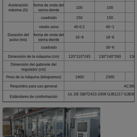
Aceleración
forma de onda del
100
100
máxima (G)
sierra-diente
cuadrado
150
150
medio seno
40-0.2
40~1
Duración del
forma de onda del
18~6
18~6
pulso (ms)
sierra-diente
cuadrado
30~6
Dimensión de la máquina (cm)
120*110*245
130*140*260
130
Dimensión del gabinete del
regulador (cm)
Peso de la máquina (kilogramos)
1900
2300
Requisitos para uso general
AC380V 
UL DE GB/T2423-2008 GJB1217 GJB360
Estándares de conformación