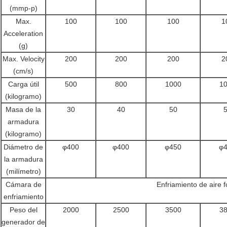
(mmp-p)
Max.
100
100
100
1
Acceleration
(g)
Max. Velocity
200
200
200
2
(cm/s)
Carga útil
500
800
1000
1
(kilogramo)
Masa de la
30
40
50
armadura
(kilogramo)
Diámetro de
φ400
φ400
φ450
φ
la armadura
(milímetro)
Cámara de
Enfriamiento de aire 
enfriamiento
Peso del
2000
2500
3500
3
generador de