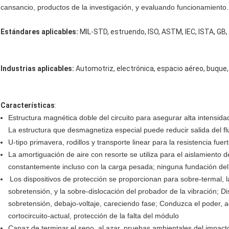
cansancio, productos de la investigación, y evaluando funcionamiento.
Estándares aplicables:
MIL-STD, estruendo, ISO, ASTM, IEC, ISTA, GB, 
Industrias aplicables:
Automotriz, electrónica, espacio aéreo, buque,
Características
:
Estructura magnética doble del circuito para asegurar alta intensida
La estructura que desmagnetiza especial puede reducir salida del fl
U-tipo primavera, rodillos y transporte linear para la resistencia fuer
La amortiguación de aire con resorte se utiliza para el aislamiento d
constantemente incluso con la carga pesada; ninguna fundación del
Los dispositivos de protección se proporcionan para sobre-termal, l
sobretensión, y la sobre-dislocación del probador de la vibración; Di
sobretensión, debajo-voltaje, careciendo fase; Conduzca el poder, a
cortocircuito-actual, protección de la falta del módulo
Capaz de terminar el seno, al azar, pruebas ambientales del impact