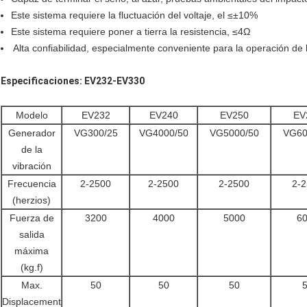
Este sistema requiere la fluctuación del voltaje, el ≤±10%
Este sistema requiere poner a tierra la resistencia, ≤4Ω
Alta confiabilidad, especialmente conveniente para la operación de
Especificaciones: EV232-EV330
Modelo
EV232
EV240
EV250
EV
Generador
VG300/25
VG4000/50
VG5000/50
VG60
de la
vibración
Frecuencia
2-2500
2-2500
2-2500
2-
(herzios)
Fuerza de
3200
4000
5000
6
salida
máxima
(kg.f)
Max.
50
50
50
Displacement