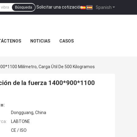
Solicitar una cotización
|
Spanish
Búsqueda
TÁCTENOS
NOTICIAS
CASOS
00*1100 Milímetro, Carga Útil De 500 Kilogramos
ación de la fuerza 1400*900*1100
to:
Dongguang, China
rca:
LABTONE
CE / ISO