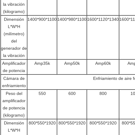
la vibración
(kilogramo)
Dimensión
1400*900*1100
1400*980*1100
1600*1120*1340
1600*1
L*W*H
(milímetro)
del
generador de
la vibración
Amplificador
Amp35k
Amp50k
Amp60k
Am
de potencia
Cámara de
Enfriamiento de aire 
enfriamiento
Peso del
550
600
800
1
amplificador
de potencia
(kilogramo)
Dimensión
800*550*1920
800*550*1920
800*550*1920
800*5
L*W*H