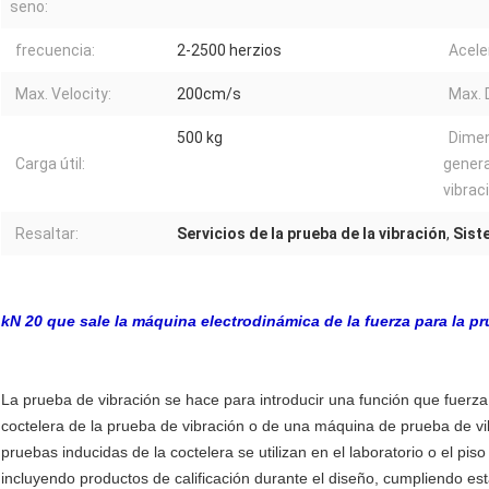
seno:
frecuencia:
2-2500 herzios
Acele
Max. Velocity:
200cm/s
Max. 
500 kg
Dimen
Carga útil:
genera
vibrac
Resaltar:
Servicios de la prueba de la vibración
,
Sist
kN 20 que sale la máquina electrodinámica de la fuerza para la pr
La prueba de vibración se hace para introducir una función que fuerz
coctelera de la prueba de vibración o de una máquina de prueba de vib
pruebas inducidas de la coctelera se utilizan en el laboratorio o el pi
incluyendo productos de calificación durante el diseño, cumpliendo est