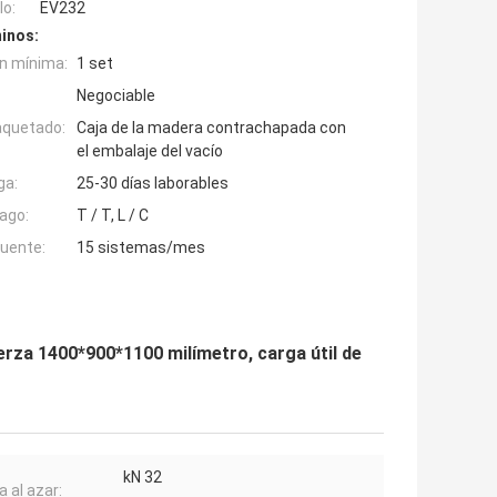
o:
EV232
inos:
n mínima:
1 set
Negociable
aquetado:
Caja de la madera contrachapada con
el embalaje del vacío
ga:
25-30 días laborables
ago:
T / T, L / C
fuente:
15 sistemas/mes
uerza 1400*900*1100 milímetro, carga útil de
kN 32
a al azar: