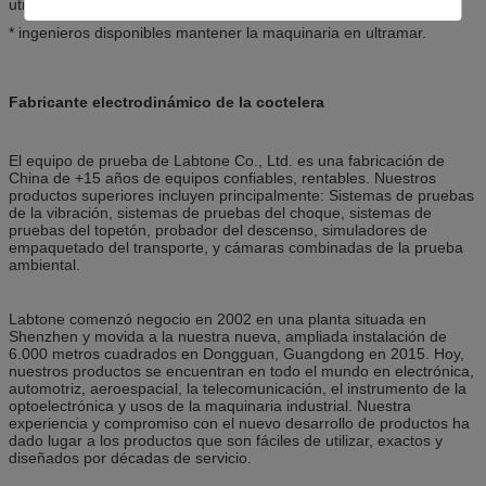
utilizar la máquina.
* ingenieros disponibles mantener la maquinaria en ultramar.
Fabricante electrodinámico de la coctelera
El equipo de prueba de Labtone Co., Ltd. es una fabricación de
China de +15 años de equipos confiables, rentables. Nuestros
productos superiores incluyen principalmente: Sistemas de pruebas
de la vibración, sistemas de pruebas del choque, sistemas de
pruebas del topetón, probador del descenso, simuladores de
empaquetado del transporte, y cámaras combinadas de la prueba
ambiental.
Labtone comenzó negocio en 2002 en una planta situada en
Shenzhen y movida a la nuestra nueva, ampliada instalación de
6.000 metros cuadrados en Dongguan, Guangdong en 2015. Hoy,
nuestros productos se encuentran en todo el mundo en electrónica,
automotriz, aeroespacial, la telecomunicación, el instrumento de la
optoelectrónica y usos de la maquinaria industrial. Nuestra
experiencia y compromiso con el nuevo desarrollo de productos ha
dado lugar a los productos que son fáciles de utilizar, exactos y
diseñados por décadas de servicio.