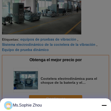
equipos de pruebas de vibración
Etiquetas:
,
Sistema electrodinámico de la coctelera de la vibración
,
Equipo de prueba dinámico
Obtenga el mejor precio por
Coctelera electrodinámica para el
choque de la batería y el
estándar del IEC ISTA MIL-STD de
la reunión de la prueba de
vibración
Continuar
Ms.Sophie Zhou