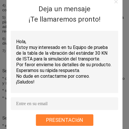
Autoexamen rápido con el dispositivo de seguridad, alta
4)
Deja un mensaje
confiabilidad de la seguridad
Dispositivo de aislamiento del choque del saco hinchable para la
¡Te llamaremos pronto!
5)
plataforma de la vibración sin la necesidad de la fundación
adicional, la reproducción perfecta de la onda vibratoria y la
reducción en transmitencia de la vibración
Plataformas horizontales y verticales de la extensión para
6)
diversos usos
Operación simple del regulador
7)
Servicio de las preventas
* consulta técnica: método de prueba, planeamiento del laboratorio
y sugerencia.
* selección del equipo: esquema de la selección, FAQ.
* vea nuestra fábrica.
Servicio post-venta
PRESENTACIóN
* entrenamiento cómo instalar la máquina, entrenamiento cómo