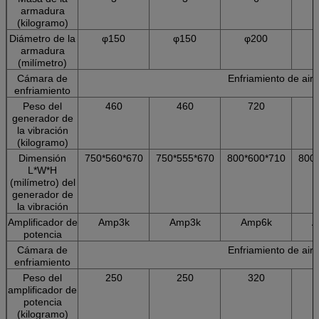
armadura
(kilogramo)
Diámetro de la
φ150
φ150
φ200
armadura
(milímetro)
Cámara de
Enfriamiento de air
enfriamiento
Peso del
460
460
720
generador de
la vibración
(kilogramo)
Dimensión
750*560*670
750*555*670
800*600*710
800
L*W*H
(milímetro) del
generador de
la vibración
Amplificador de
Amp3k
Amp3k
Amp6k
A
potencia
Cámara de
Enfriamiento de air
enfriamiento
Peso del
250
250
320
amplificador de
potencia
(kilogramo)