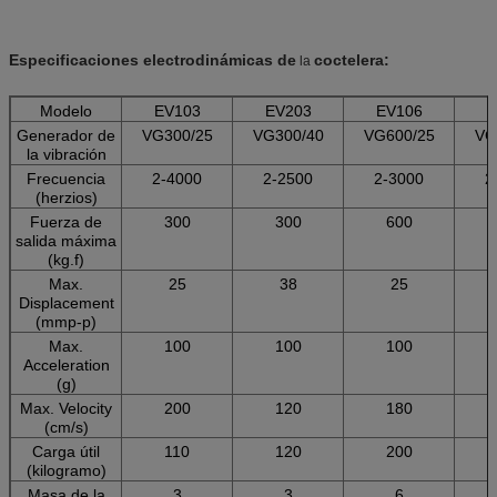
Especificaciones
electrodinámicas
de
coctelera
:
la
Modelo
EV103
EV203
EV106
E
Generador de
VG300/25
VG300/40
VG600/25
VG
la vibración
Frecuencia
2-4000
2-2500
2-3000
2
(herzios)
Fuerza de
300
300
600
salida máxima
(kg.f)
Max.
25
38
25
Displacement
(mmp-p)
Max.
100
100
100
Acceleration
(g)
Max. Velocity
200
120
180
(cm/s)
Carga útil
110
120
200
(kilogramo)
Masa de la
3
3
6