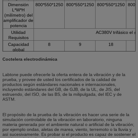
Dimensión
800*550*1250
800*550*1250
800*550*1250
800*
L*W*H
(milímetro) del
amplificador de
potencia
Utilidad
AC380V trifásico el 
Requisitos
Capacidad
8
9
18
global
(kilovatio)
Coctelera electrodinámica
Labtone puede ofrecerle la oferta entera de la vibración y de la
prueba, y provee de usted los certificados de la calidad de
productos según estándares nacionales e internacionales,
incluyendo estándares del GB, de GJB, de la UL, de JIS, del
estruendo, del ISO, de las BS, de la milipulgada, del IEC y de
ASTM.
El propósito de la prueba de la vibración es hacer una serie de la
simulación controlable de la vibración en laboratorio, ninguna
materia generada por el ambiente natural o artificial de la vibración;
por ejemplo ondas, aletas de marea, viento, terremoto o la lluvia y
así sucesivamente. Es probar si el producto es capaz de sostener el