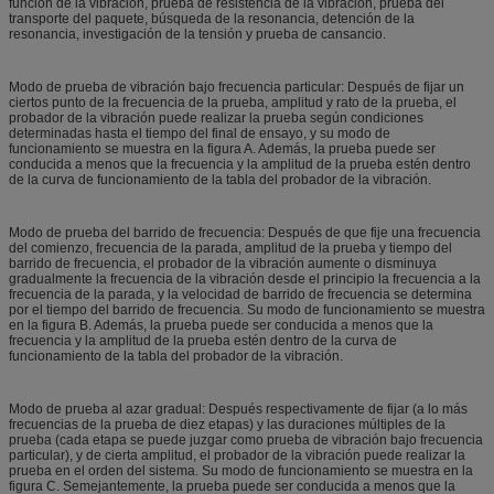
función de la vibración, prueba de resistencia de la vibración, prueba del
transporte del paquete, búsqueda de la resonancia, detención de la
resonancia, investigación de la tensión y prueba de cansancio.
Modo de prueba de vibración bajo frecuencia particular: Después de fijar un
ciertos punto de la frecuencia de la prueba, amplitud y rato de la prueba, el
probador de la vibración puede realizar la prueba según condiciones
determinadas hasta el tiempo del final de ensayo, y su modo de
funcionamiento se muestra en la figura A. Además, la prueba puede ser
conducida a menos que la frecuencia y la amplitud de la prueba estén dentro
de la curva de funcionamiento de la tabla del probador de la vibración.
Modo de prueba del barrido de frecuencia: Después de que fije una frecuencia
del comienzo, frecuencia de la parada, amplitud de la prueba y tiempo del
barrido de frecuencia, el probador de la vibración aumente o disminuya
gradualmente la frecuencia de la vibración desde el principio la frecuencia a la
frecuencia de la parada, y la velocidad de barrido de frecuencia se determina
por el tiempo del barrido de frecuencia. Su modo de funcionamiento se muestra
en la figura B. Además, la prueba puede ser conducida a menos que la
frecuencia y la amplitud de la prueba estén dentro de la curva de
funcionamiento de la tabla del probador de la vibración.
Modo de prueba al azar gradual: Después respectivamente de fijar (a lo más
frecuencias de la prueba de diez etapas) y las duraciones múltiples de la
prueba (cada etapa se puede juzgar como prueba de vibración bajo frecuencia
particular), y de cierta amplitud, el probador de la vibración puede realizar la
prueba en el orden del sistema. Su modo de funcionamiento se muestra en la
figura C. Semejantemente, la prueba puede ser conducida a menos que la