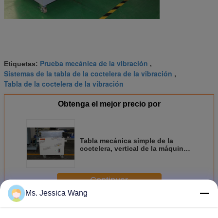
Prueba mecánica de la vibración
Etiquetas:
,
Sistemas de la tabla de la coctelera de la vibración
,
Tabla de la coctelera de la vibración
Obtenga el mejor precio por
Tabla mecánica simple de la
coctelera, vertical de la máquina
de la prueba de vibración y onda
sinusoidal
Continuar
Ms. Jessica Wang
Tabla mecánica de la coctelera
Más