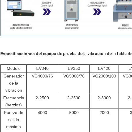
Especificaciones
del equipo de prueba de
la
vibración de
la
tabla
d
Modelo
EV340
EV350
EV420
E
Generador
VG4000/76
VG5000/76
VG2000/100
VG3
de la
vibración
Frecuencia
2-2500
2-2500
2-3000
2
(herzios)
Fuerza de
4000
5000
2000
salida
máxima