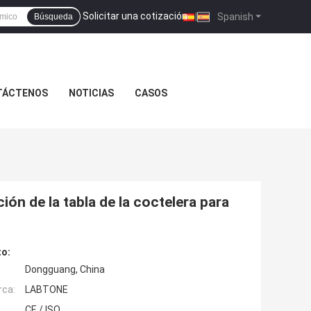
Solicitar una cotización
|
Spanish
Búsqueda
TÁCTENOS
NOTICIAS
CASOS
ión de la tabla de la coctelera para
to:
Dongguang, China
rca:
LABTONE
CE / ISO