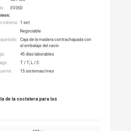
o:
EV350
inos:
n mínima:
1 set
Negociable
aquetado:
Caja de la madera contrachapada con
el embalaje del vacío
ga:
45 días laborables
ago:
T / T, L / C
fuente:
15 sistemas/mes
la de la coctelera para los