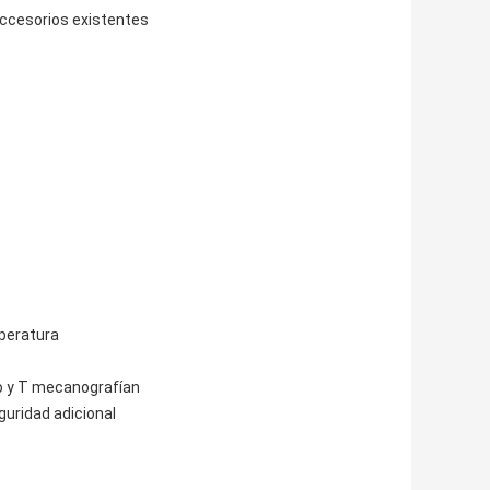
 accesorios existentes
mperatura
po y T mecanografían
eguridad adicional