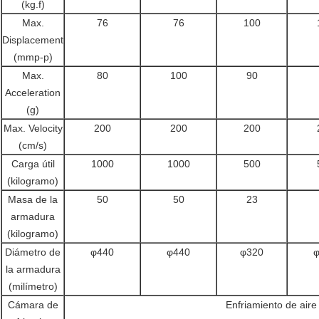
(kg.f)
Max.
76
76
100
Displacement
(mmp-p)
Max.
80
100
90
Acceleration
(g)
Max. Velocity
200
200
200
(cm/s)
Carga útil
1000
1000
500
(kilogramo)
Masa de la
50
50
23
armadura
(kilogramo)
Diámetro de
φ440
φ440
φ320
la armadura
(milímetro)
Cámara de
Enfriamiento de aire