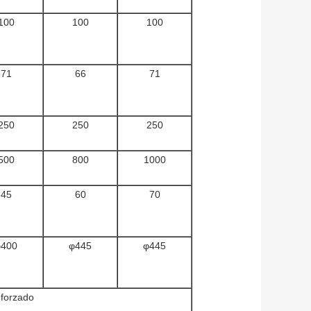
100
100
100
71
66
71
250
250
250
500
800
1000
45
60
70
φ400
φ445
φ445
 forzado