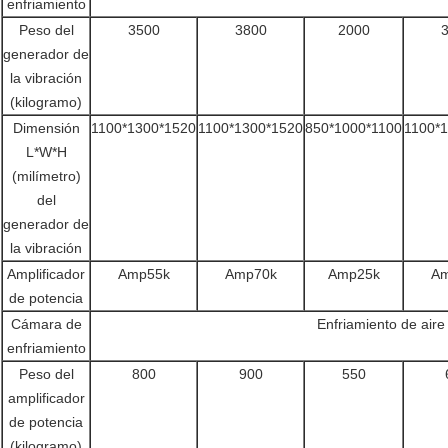
enfriamiento
Peso del
3500
3800
2000
generador de
la vibración
(kilogramo)
Dimensión
1100*1300*1520
1100*1300*1520
850*1000*1100
1100*
L*W*H
(milímetro)
del
generador de
la vibración
Amplificador
Amp55k
Amp70k
Amp25k
Am
de potencia
Cámara de
Enfriamiento de aire
enfriamiento
Peso del
800
900
550
amplificador
de potencia
(kilogramo)