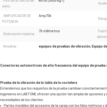
Pico de la fuerza del
kN 50 (5000 kg.f)
Acele
seno:
AMPLIFICADOR DE
Amp70k
Rango
POTENCIA:
76 milímetros
Fuent
Dislocación máxima:
alimen
Resaltar:
equipos de pruebas de vibración
,
Equipo d
Conectores automotrices de alta frecuencia del equipo de prueba
Prueba de la vibración de la tabla de la coctelera
Entendemos que los requisitos de la prueba cambian constantemente y
ingenieros en LABTONE ofrecen una opción tan amplia de opciones y 
necesidades de los clientes.
Partes movibles del accesorio de la carga con los hilos métricos y 