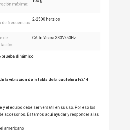
100 g
ración máxima:
2-2500 herzios
 de frecuencias:
e de
CA trifásica 380V/50Hz
tación:
e prueba dinámico
 de
la
vibración de
la
tabla de
la
coctelera lv214
 el equipo debe ser versátil en su uso. Por eso los
de accesorios. Estamos aquí ayudar y responder a las
del americano