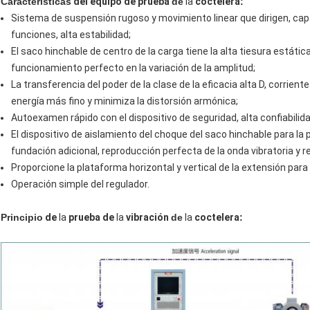
Características
del equipo de prueba
de
la
coctelera
:
Sistema de suspensión rugoso y movimiento linear que dirigen, capa
funciones, alta estabilidad;
El saco hinchable de centro de la carga tiene la alta tiesura estáti
funcionamiento perfecto en la variación de la amplitud;
La transferencia del poder de la clase de la eficacia alta D, corrie
energía más fino y minimiza la distorsión armónica;
Autoexamen rápido con el dispositivo de seguridad, alta confiabilida
El dispositivo de aislamiento del choque del saco hinchable para la p
fundación adicional, reproducción perfecta de la onda vibratoria y r
Proporcione la plataforma horizontal y vertical de la extensión para
Operación simple del regulador.
Principio
de
la
prueba de
la
vibración
de
la
coctelera
: