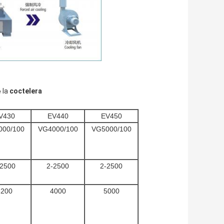
e
la
coctelera
V430
EV440
EV450
000/100
VG4000/100
VG5000/100
-2500
2-2500
2-2500
3200
4000
5000