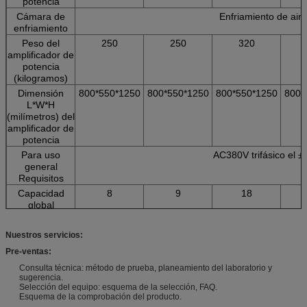
potencia
Cámara de
Enfriamiento de air
enfriamiento
Peso del
250
250
320
amplificador de
potencia
(kilogramos)
Dimensión
800*550*1250
800*550*1250
800*550*1250
800*
L*W*H
(milímetros) del
amplificador de
potencia
Para uso
AC380V trifásico el 
general
Requisitos
Capacidad
8
9
18
global
(kilovatios)
Nuestros servicios:
Pre-ventas:
Consulta técnica: método de prueba, planeamiento del laboratorio y
sugerencia.
Selección del equipo: esquema de la selección, FAQ.
Esquema de la comprobación del producto.