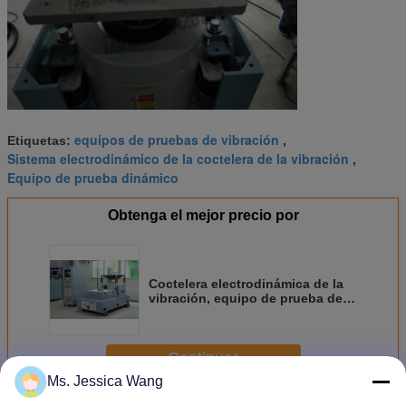
equipos de pruebas de vibración
Etiquetas:
,
Sistema electrodinámico de la coctelera de la vibración
,
Equipo de prueba dinámico
Obtenga el mejor precio por
Coctelera electrodinámica de la
vibración, equipo de prueba de
vibración para MIL-STD-202
militar
Continuar
Ms. Jessica Wang