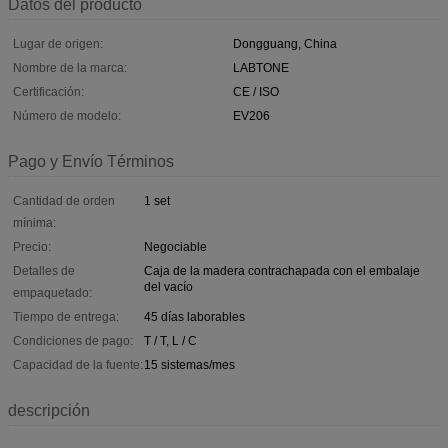
Datos del producto
Lugar de origen:
Dongguang, China
Nombre de la marca:
LABTONE
Certificación:
CE / ISO
Número de modelo:
EV206
Pago y Envío Términos
Cantidad de orden
1 set
mínima:
Precio:
Negociable
Detalles de
Caja de la madera contrachapada con el embalaje
del vacío
empaquetado:
Tiempo de entrega:
45 días laborables
Condiciones de pago:
T / T, L / C
Capacidad de la fuente:
15 sistemas/mes
descripción